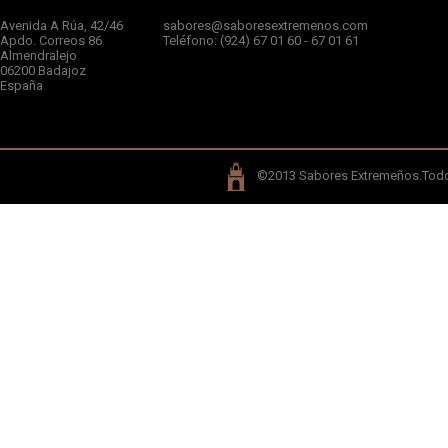
Avenida A Rúa, 42/46
sabores@saboresextremenos.com
Apdo. Correos 86
Teléfono: (924) 67 01 60 - 67 01 61
Almendralejo
06200 Badajoz
España
©2013 Sabores Extremeños.Todos