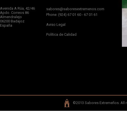
Avenida A Rúa, 42/46
sabores@saboresextremenos.com
Apdo. Correos 86
Phone: (924) 67 01 60 - 67 01 61
Almendralejo
06200 Badajoz
Aviso Legal
España
Política de Calidad
©2013 Sabores Extremeños. All ri